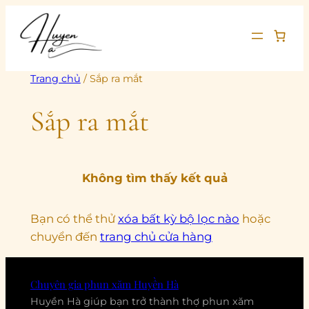
Chuyển
đến
phần
nội
Trang chủ
/ Sắp ra mắt
dung
Sắp ra mắt
Không tìm thấy kết quả
Bạn có thể thử
xóa bất kỳ bộ lọc nào
hoặc
chuyển đến
trang chủ cửa hàng
Chuyên gia phun xăm Huyền Hà
Huyền Hà giúp bạn trở thành thợ phun xăm