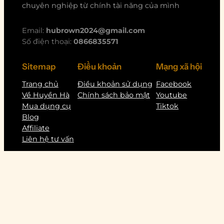
chuyên nghiệp từ chính tài năng của mình
Email:
hubrown2024@gmail.com
Số điện thoại:
0866835571
Sitemap
Điều khoản
Mạng xã hội
Trang chủ
Điều khoản sử dụng
Facebook
Về Huyền Hà
Chính sách bảo mật
Youtube
Mua dụng cụ
Tiktok
Blog
Affiliate
Liên hệ tư vấn