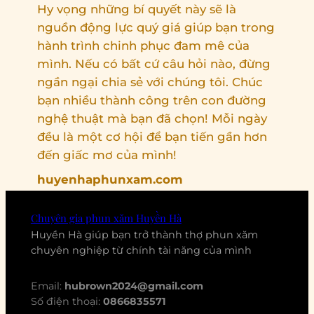
Hy vọng những bí quyết này sẽ là
nguồn động lực quý giá giúp bạn trong
hành trình chinh phục đam mê của
mình. Nếu có bất cứ câu hỏi nào, đừng
ngần ngại chia sẻ với chúng tôi. Chúc
bạn nhiều thành công trên con đường
nghệ thuật mà bạn đã chọn! Mỗi ngày
đều là một cơ hội để bạn tiến gần hơn
đến giấc mơ của mình!
huyenhaphunxam.com
Chuyên gia phun xăm Huyền Hà
Huyền Hà giúp bạn trở thành thợ phun xăm
chuyên nghiệp từ chính tài năng của mình
Email:
hubrown2024@gmail.com
Số điện thoại:
0866835571