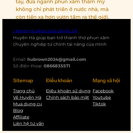
tay, đưa ngành phun xăm thẩm mỹ
không chỉ phát triển ở nước nhà, mà
còn tiến xa hơn vươn tầm ra thế giới.
Chuyên gia phun xăm Huyền Hà
Huyền Hà giúp bạn trở thành thợ phun xăm
chuyên nghiệp từ chính tài năng của mình
Email:
hubrown2024@gmail.com
Số điện thoại:
0866835571
Sitemap
Điều khoản
Mạng xã hội
Trang chủ
Điều khoản sử dụng
Facebook
Về Huyền Hà
Chính sách bảo mật
Youtube
Mua dụng cụ
Tiktok
Blog
Affiliate
Liên hệ tư vấn